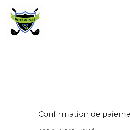
Skip
to
content
Confirmation de paiem
[simpay_payment_receipt]